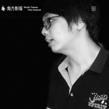
跳
至
主
要
內
容