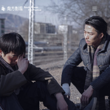
跳
至
主
要
內
容