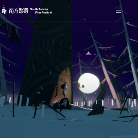
跳
至
主
要
內
容