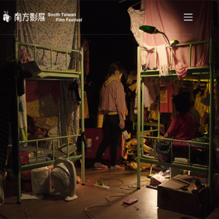
跳
至
主
要
內
容