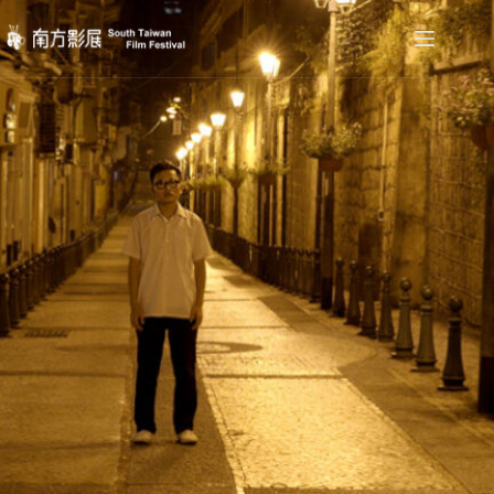
跳
至
主
要
內
容