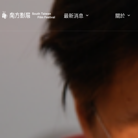
跳
至
最新消息
關於
主
要
內
容