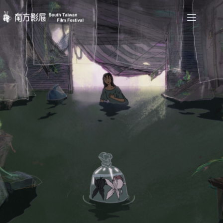
跳
至
主
要
內
容