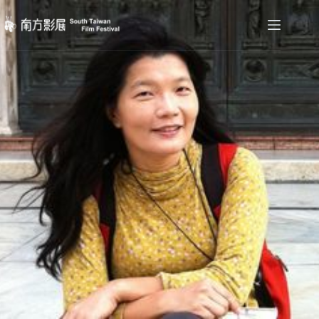
跳
至
主
要
內
容