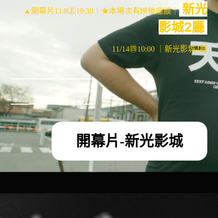
新光
▲開幕片11/8㊄19:30｜★本場次有映後座談｜
影城2廳
11/14㊃10:00 ｜新光影城4廳
開幕片-新光影城