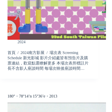
2024
首頁 / 2024南方影展 / 場次表 Screening
Schedule 新光影城 影片介紹處皆有預告片及購
票連結，歡迎點選瞭解更多 本場次表所標註片
長不含影人座談時間 每場次映後座談時間…
180°・78°14’n 15°36’e・2013