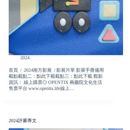
2024
首頁 / 2024南方影展 / 影展片單 影展手冊備用
載點載點二：點此下載載點三：點此下載 觀影
資訊： 線上購票◎ OPENTIX 兩廳院文化生活
售票平台 www.opentix.life線上…
2024評審專文