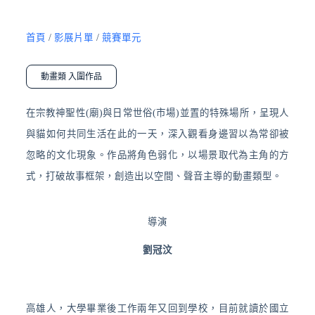
首頁
/
影展片單
/
競賽單元
動畫類 入圍作品
在宗教神聖性(廟)與日常世俗(市場)並置的特殊場所，呈現人
與貓如何共同生活在此的一天，深入觀看身邊習以為常卻被
忽略的文化現象。作品將角色弱化，以場景取代為主角的方
式，打破故事框架，創造出以空間、聲音主導的動畫類型。
導演
劉冠汶
高雄人，大學畢業後工作兩年又回到學校，目前就讀於國立