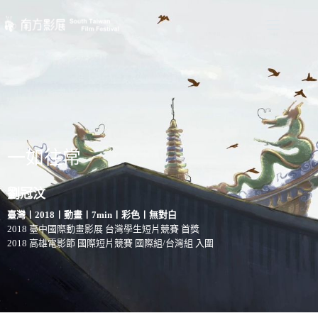
一如往常
劉冠汶
臺灣〡2018〡動畫〡7min〡彩色〡無對白
2018 臺中國際動畫影展 台灣學生短片競賽 首獎
2018 高雄電影節 國際短片競賽 國際組/台灣組 入圍