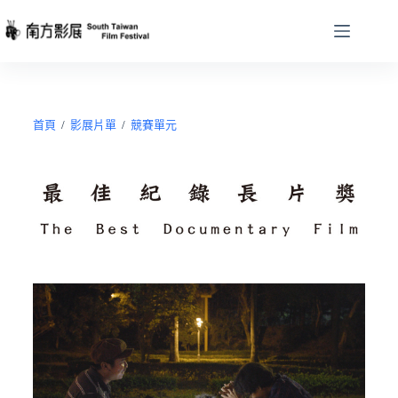
首頁
/
影展片單
/
競賽單元