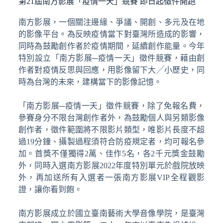
第21屆南方影展「疫情一天」競賽 即日起徵件開跑
南方影展，一個關注邊緣、爭議、開創、多元及在地
的影像平台。為反映疫情當下對臺灣所造成的影響，
同時為鼓勵創作者於疫情期間，延續創作能量。今年
特別設立「南方影展─疫情一天」徵件競賽，藉由創
作者對疫情反思與回應，用影像留下大╱小歷史，同
時為台灣的未來，建構當下的影像記憶。
「南方影展─疫情一天」徵件競賽，除了免報名費，
參賽身分不限台灣創作者外，為鼓勵個人與另類影像
創作者，徵件範圍將不限影片類型，唯影片長度不超
過19分鐘、攝製過程須符合防疫規定者，均可報名參
加。首獎不僅獨得2萬、佳作5名，各2千元獎金鼓勵
外，同時入選南方影展2022年度特別單元於戲院放映
外，再加送所有入選者一張南方影展VIP全程觀影
證，讓你看到飽。
南方影展成立於國立臺南藝術大學音像學院，是臺灣