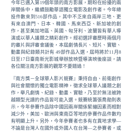
今年已邁入第19個年頭的南方影展，期盼在紛擾的兩
岸關係中，繼續鼓勵華語獨立電影及創作者。今年總
投件數來到516部作品，其中不乏來自兩岸三地、更
有來自澳門、日本、韓國、馬來西亞、新加坡的創
作，甚至美加地區、英國、匈牙利、波蘭皆有華人導
演或以華人議題之精彩創作。經初選評審歷時兩個月
的審片與評審會議後，本屆劇情長片、短片、實驗、
動畫與紀錄類共計有 49部作品入選，屆時將於11月8
日至17日臺南新光影城舉辦放映暨導演映後座談，請
各位關注南方影展的觀眾不要錯過！
『南方獎－全球華人影片競賽』秉持自由、前衛創作
與社會關懷的獨立電影精神，徵求全球華人議題之創
作，舉凡劇情、紀錄、動畫、實驗，乃至於無法被跨
越類型光譜的作品皆可能入選。競賽統籌張喬勛則表
示，今年參賽作品除中國因兩岸關係緊繃因素而相對
減少外，美加、歐洲與東南亞等地的參賽作品件數均
有明顯上升。另外，今年參賽者也多有在異地求學—
不論是台灣人在國外或外國人在台灣—之參賽者，或