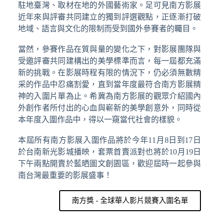
駐地臺灣、取材在地的外國藝術家。足可見南方影展
近年來與評審共同建立的獨到評選觀點，正逐漸打破
地域、語言與文化的限制而受到國外參賽者的矚目。
當然，參賽作品在質與量的變化之下，對影展團隊與
受邀評審共同建構出的美學標準而言，每一屆都充滿
新的挑戰。在影展時程有限的情況下，仍必須無數精
采的作品中忍痛割愛，直到當年度最符合南方影展精
神的入圍片單為止。希冀為南方影展的觀眾介紹國內
外創作者所付出的心血與嶄新的美學創意外，同時從
本年度入圍作品中，得以一窺當代社會的樣貌。
本屆所有南方影展入圍作品將於今年11月8日到17日
於台南新光影城播映，套票首賣派對也將於10月19日
下午兩點開賣於藍晒圖文創園區，歡迎屆時一起參與
南台灣最重要的影展盛事！
南方獎 - 全球華人影片競賽入圍名單