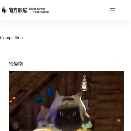
Skip
to
content
Competition
給怪物