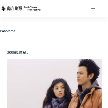
Skip
to
content
Panorama
2006觀摩單元