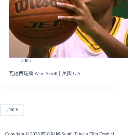
2006
瓦德西瑞爾 Ward Serrill〡美國 U.S.
PREV
Copyright © 2026 南方影展 South Taiwan Film Festival