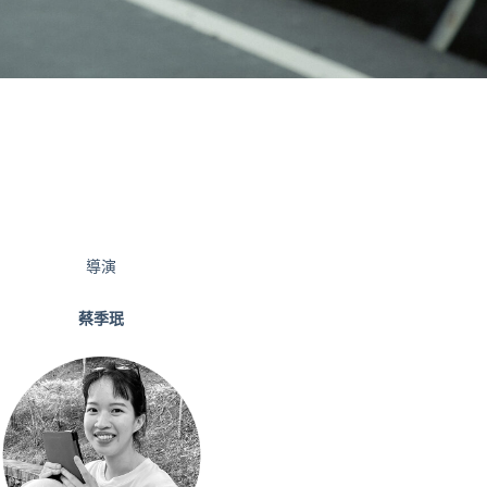
導演
蔡季珉