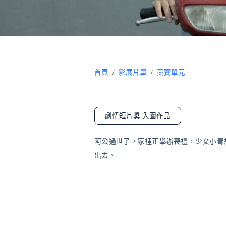
首頁
/
影展片單
/
競賽單元
劇情短片獎 入圍作品
阿公過世了，家裡正舉辦喪禮，少女小青
出去。