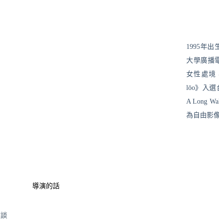
1995年
大學廣播
女性處境，2
lōo》入
A Long
為自由影
導演的話
座談