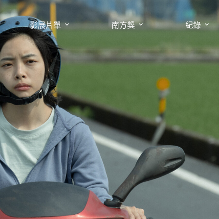
影展片單
南方獎
紀錄