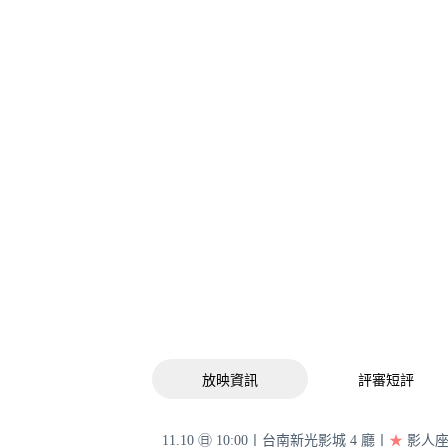
放映資訊
評審短評
11.10 ㊐ 10:00〡台南新光影城 4 廳〡
★
影人