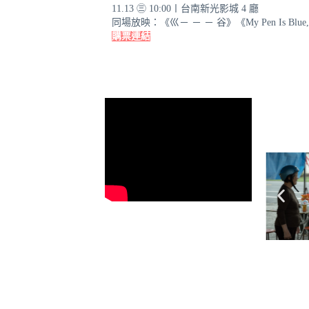
11.13 ㊂ 10:00〡台南新光影城 4 廳
同場放映：《巛－ － － 谷》《My Pen Is Bl
購票連結