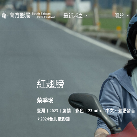
最新消息
關於
紅翅膀
蔡季珉
臺灣〡2023〡劇情〡彩色〡23 min〡中文、臺語發音
✧2024台北電影節