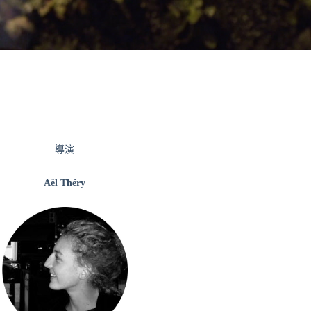
導演
Aël Théry