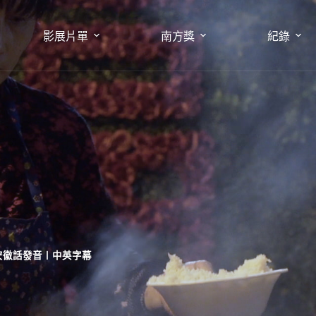
影展片單
南方獎
紀錄
、安徽話發音〡中英字幕