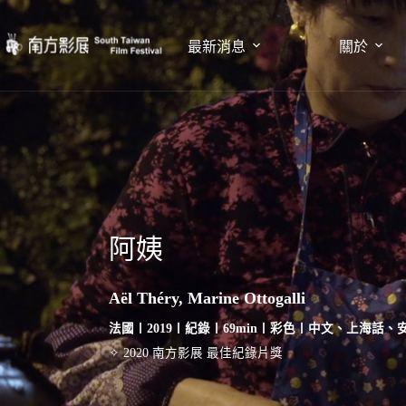
最新消息
關於
阿姨
Aël Théry, Marine Ottogalli
法國〡2019〡紀錄〡69min〡彩色〡中文、上海話
✧ 2020 南方影展 最佳紀錄片獎