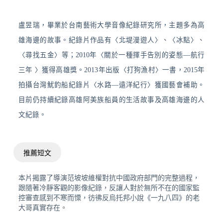
盧昱瑞，畢業於台南藝術大學音像紀錄研究所，主題多為高
雄海邊的故事。紀錄片作品有〈北堤漫遊人〉、〈冰點〉、
〈尋找五金〉等；2010年〈關於一種揮手告別的姿態—航行
三年 〉獲得高雄獎。2013年出版〈打狗漁村〉一書，2015年
拍攝台灣魷釣船紀錄片〈水路—遠洋紀行〉獲國藝會補助。
目前仍持續紀錄高雄阿美族船員的生活故事及高雄海邊的人
文紀錄。
推薦短文
本片揭露了導演范坡坡維權對抗中國政府部門的完整過程，
跟隨著冷靜客觀的影像紀錄，反讓人對於無所不在的國家監
控審查感到不寒而慄，彷彿反烏托邦小說《一九八四》的老
大哥真實存在。