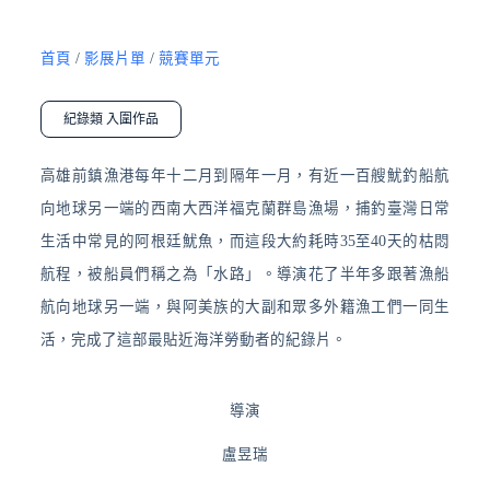
首頁
/
影展片單
/
競賽單元
紀錄類 入圍作品
高雄前鎮漁港每年十二月到隔年一月，有近一百艘魷釣船航
向地球另一端的西南大西洋福克蘭群島漁場，捕釣臺灣日常
生活中常見的阿根廷魷魚，而這段大約耗時35至40天的枯悶
航程，被船員們稱之為「水路」。導演花了半年多跟著漁船
航向地球另一端，與阿美族的大副和眾多外籍漁工們一同生
活，完成了這部最貼近海洋勞動者的紀錄片。
導演
盧昱瑞