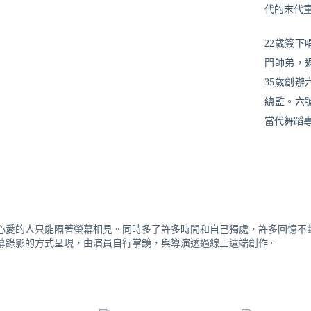
代的末代
22歲簽
門師弟，
35歲創
總監。六
當代舞蹈
心愛的人只能隔著螢幕相見。同時多了許多時間和自己獨處，許多回憶不
幕錄影的方式呈現，由演員自行掌鏡，與導演透過線上遠端創作。