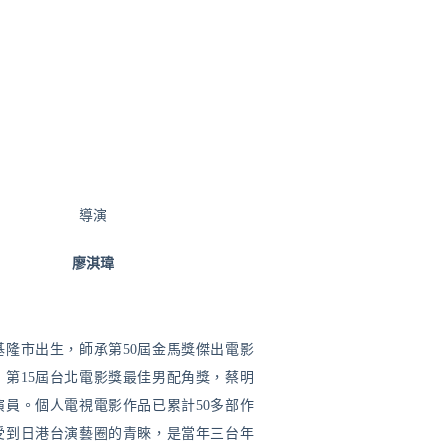
導演
廖淇瑋
基隆市出生，師承第50屆金馬獎傑出電影
、第15屆台北電影獎最佳男配角獎，蔡明
演員。個人電視電影作品已累計50多部作
受到日港台演藝圈的青睞，是當年三台年