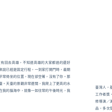
沒有回去高雄，不知道高雄的大家都過的還好
來說已經是固定行程，一到家打開門時，最期
平常倚坐的位置，現在卻空著，沒有了你。那
臺。天臺的景觀非常遼闊，我爬上了更高的水
臺灣人，
在我的腦海中，就像一如往常的午後時光，我
工作者獎
修導演／
品，多次