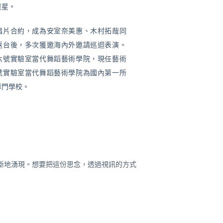
童星。
下唱片合約，成為安室奈美惠、木村拓哉同
返台後，多次獲邀海內外邀請巡迴表演。
辦六號實驗室當代舞蹈藝術學院，現任藝術
號實驗室當代舞蹈藝術學院為國內第一所
專門學校。
斷地湧現。想要把這份思念，透過視訊的方式