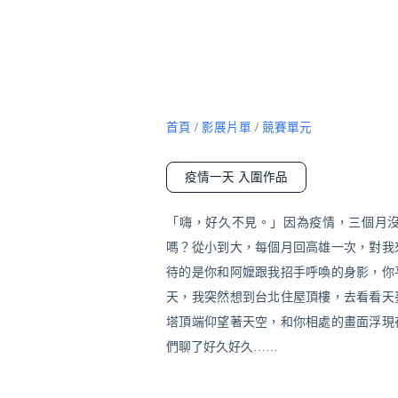
首頁
/
影展片單
/
競賽單元
疫情一天 入圍作品
「嗨，好久不見。」因為疫情，三個月
嗎？從小到大，每個月回高雄一次，對我
待的是你和阿嬤跟我招手呼喚的身影，你
天，我突然想到台北住屋頂樓，去看看天
塔頂端仰望著天空，和你相處的畫面浮現
們聊了好久好久……