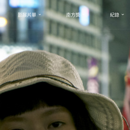
影展片單
南方獎
紀錄