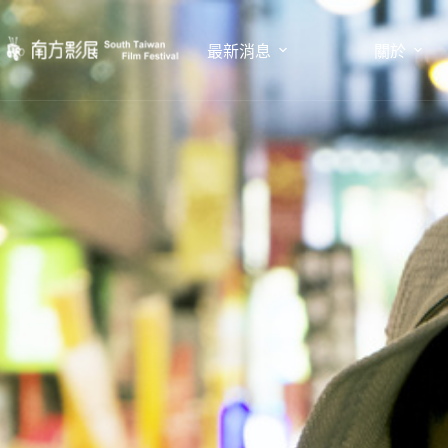
跳
至
最新消息
關於
主
要
內
容