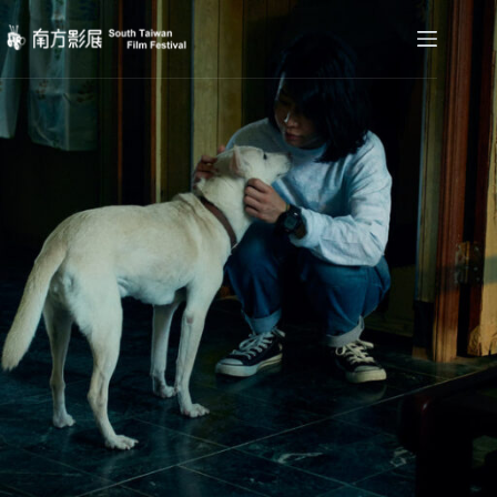
跳
至
主
要
內
容