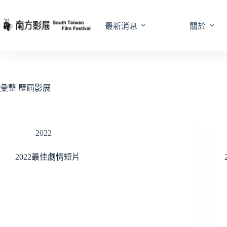
跳
至
最新消息
關於
主
要
內
容
彙整
歷屆影展
2022
2022最佳劇情短片