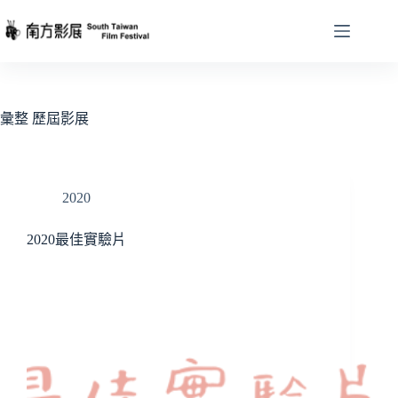
跳
至
主
要
內
容
彙整
歷屆影展
2020
2020最佳實驗片