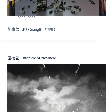
2022
,
2023
劉廣隸 LIU Guangli〡中國 China
蜃樓記 Chronicle of Nowhere