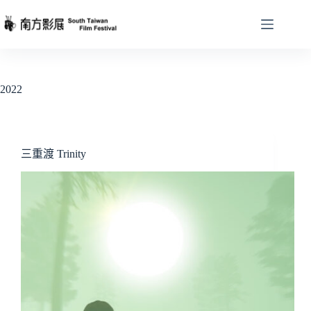
跳
至
主
要
內
2022
容
三重渡 Trinity