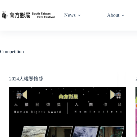
Skip
to
content
News
About
Competition
2024人權關懷獎