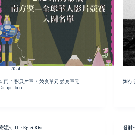
2024
首頁 / 影展片單 / 競賽單元 競賽單元
劉行欣 
Competition
鷺鷥河 The Egret River
發財車 