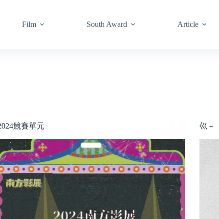
Film
South Award
Article
2024競賽單元
巛－ －